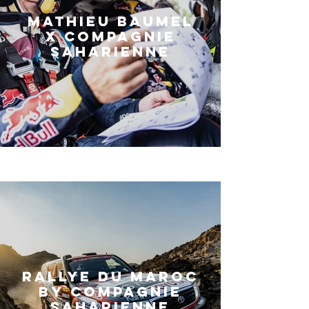
Mathieu Baumel
x Compagnie
Saharienne
RALLYE DU MAROC
BY COMPAGNIE
SAHARIENNE