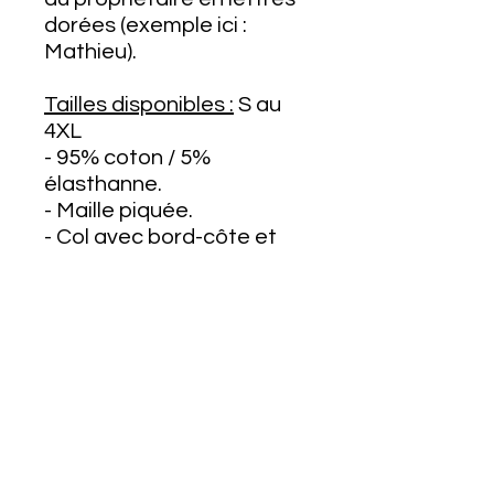
dorées (exemple ici :
Mathieu).
Tailles disponibles :
S au
4XL
- 95% coton / 5%
élasthanne.
- Maille piquée.
- Col avec bord-côte et
bande de propreté.
- Patte de boutonnage
avec 3 boutons.
- Finition bord-côte au bas
des manches.
- Petites fentes latérales
et finition double aiguille
au bas du vêtement.